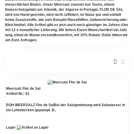
menschlichen Blutes. Unser Meersalz stammt aus Tavira, einem
Verschiedene Anbaugebiete
Naturschutzgebiet am Atlantik, der Algarve in Portugal. FLOR DE SAL
wird von Hand geerntet, wird nicht raffiniert, ist Natur pur und enthält
keine Zusatzstoffe, wie zum Beispiel Rieselhilfen, Jodanreicherung oder
Rooibos Tee
Bleichmittel. Alle Artikel gibt es jetzt auch noch günstiger im Jahres-Abo
mit 12 x monatlicher Lieferung. Wir liefern Euren Wunschartikel ein Jahr
Yogi - und Beuteltee
lang, eimal im Monat versandkostenfrei, mit 10% Rabatt. Dafür bitten wir
um Eure Anfragen.
Aromatisierter Grüntee
Aromatisierter Schwarztee
Früchtetee
Meersalz Flor de Sal
Kräuter
Artikel-Nr.: 01
ROH-MEERSALZ Flor de SalBei der Salzgewinnung wird Salzwasser in
Kräutermischungen
ein Lehmbecken gepumpt. B..
Lager
Gewürze