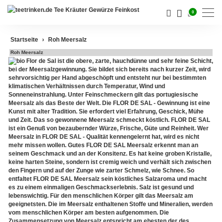
0
Startseite
Roh Meersalz
Roh Meersalz
Darjeeling Tee
Flor de Sal ist die obere, zarte, hauchdünne und sehr feine Schicht,
bei der Meersalzgewinnung. Sie bildet sich bereits nach kurzer Zeit, wird
sehrvorsichtig per Hand abgeschöpft und entsteht nur bei bestimmten
Assam Tee
klimatischen Verhältnissen durch Temperatur, Wind und
Sonneneinstrahlung. Unter Feinschmeckern gilt das portugiesische
Ceylon Tee
Meersalz als das Beste der Welt. Die FLOR DE SAL - Gewinnung ist eine
Kunst mit alter Tradition. Sie erfordert viel Erfahrung, Geschick, Mühe
Sikkim Tee
und Zeit. Das so gewonnene Meersalz schmeckt köstlich. FLOR DE SAL
ist ein Genuß von bezaubernder Würze, Frische, Güte und Reinheit. Wer
Meersalz in FLOR DE SAL - Qualität kennengelernt hat, wird es nicht
China Tee
mehr missen wollen. Gutes FLOR DE SAL Meersalz erkennt man an
seinem Geschmack und an der Konsitenz. Es hat keine groben Kristalle,
Oolong Tee
keine harten Steine, sondern ist cremig weich und verhält sich zwischen
den Fingern und auf der Zunge wie zarter Schmelz, wie Schnee. So
Grüner Tee
entfaltet FLOR DE SAL Meersalz sein köstliches Salzaroma und macht
es zu einem einmaligen Geschmackserlebnis. Salz ist gesund und
lebenswichtig. Für den menschlichen Körper gilt das Meersalz am
Jasmin Tee
geeignetsten. Die im Meersalz enthaltenen Stoffe und Mineralien, werden
vom menschlichen Körper am besten aufgenommen. Die
Teemischungen
Zusammensetzung von Meersalz entspricht am ehesten der des