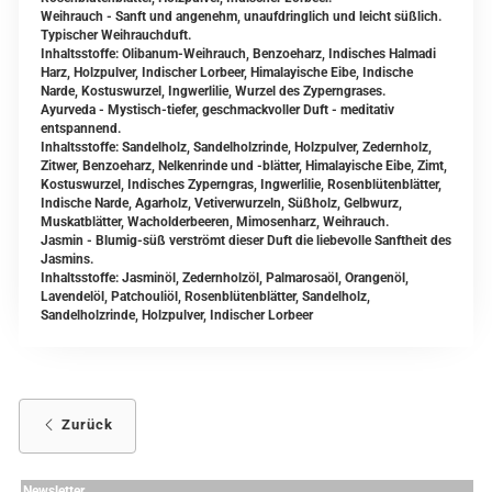
Weihrauch - Sanft und angenehm, unaufdringlich und leicht süßlich.
Typischer Weihrauchduft.
Inhaltsstoffe: Olibanum-Weihrauch, Benzoeharz, Indisches Halmadi
Harz, Holzpulver, Indischer Lorbeer, Himalayische Eibe, Indische
Narde, Kostuswurzel, Ingwerlilie, Wurzel des Zyperngrases.
Ayurveda - Mystisch-tiefer, geschmackvoller Duft - meditativ
entspannend.
Inhaltsstoffe: Sandelholz, Sandelholzrinde, Holzpulver, Zedernholz,
Zitwer, Benzoeharz, Nelkenrinde und -blätter, Himalayische Eibe, Zimt,
Kostuswurzel, Indisches Zyperngras, Ingwerlilie, Rosenblütenblätter,
Indische Narde, Agarholz, Vetiverwurzeln, Süßholz, Gelbwurz,
Muskatblätter, Wacholderbeeren, Mimosenharz, Weihrauch.
Jasmin -
Blumig-süß verströmt dieser Duft die liebevolle Sanftheit des
Jasmins.
Inhaltsstoffe: Jasminöl, Zedernholzöl, Palmarosaöl, Orangenöl,
Lavendelöl, Patchouliöl, Rosenblütenblätter, Sandelholz,
Sandelholzrinde, Holzpulver, Indischer Lorbeer
Zurück
Newsletter