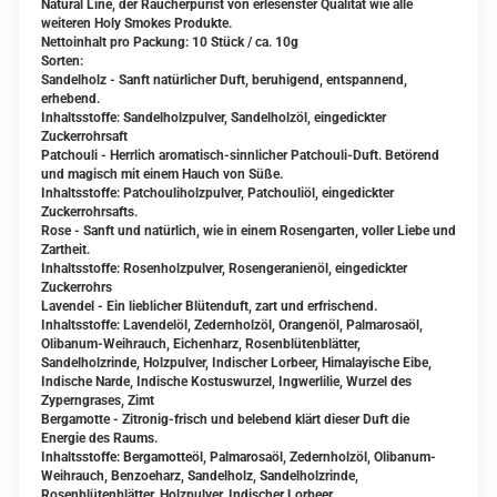
Natural Line, der Räucherpurist von erlesenster Qualität wie alle
weiteren Holy Smokes Produkte.
Nettoinhalt pro Packung: 10 Stück / ca. 10g
Sorten:
Sandelholz -
Sanft natürlicher Duft, beruhigend, entspannend,
erhebend.
Inhaltsstoffe: Sandelholzpulver, Sandelholzöl, eingedickter
Zuckerrohrsaft
Patchouli - Herrlich aromatisch-sinnlicher Patchouli-Duft. Betörend
und magisch mit einem Hauch von Süße.
Inhaltsstoffe: Patchouliholzpulver, Patchouliöl, eingedickter
Zuckerrohrsafts.
Rose - Sanft und natürlich, wie in einem Rosengarten, voller Liebe und
Zartheit.
Inhaltsstoffe: Rosenholzpulver, Rosengeranienöl, eingedickter
Zuckerrohrs
Lavendel - Ein lieblicher Blütenduft, zart und erfrischend.
Inhaltsstoffe: Lavendelöl, Zedernholzöl, Orangenöl, Palmarosaöl,
Olibanum-Weihrauch, Eichenharz, Rosenblütenblätter,
Sandelholzrinde, Holzpulver, Indischer Lorbeer, Himalayische Eibe,
Indische Narde, Indische Kostuswurzel, Ingwerlilie, Wurzel des
Zyperngrases, Zimt
Bergamotte - Zitronig-frisch und belebend klärt dieser Duft die
Energie des Raums.
Inhaltsstoffe: Bergamotteöl, Palmarosaöl, Zedernholzöl, Olibanum-
Weihrauch, Benzoeharz, Sandelholz, Sandelholzrinde,
Rosenblütenblätter, Holzpulver, Indischer Lorbeer.