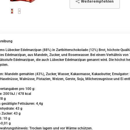
Weiterempfehlen
reibung
ens Lübecker Edelmarzipan (88%) in Zartbitterschokolade (12%) Brot, höchste Qualitä
tes Edelmarzipan, aus Mandeln, Zucker, und Rosenwasser. Bei einem Verhältnis vo
tätsstufe Edelmarzipan, die auch Lübecker Edelmarzipan genannt wird. Die höchst herz
gsten.
en: Mandeln gemahlen (43%), Zucker, Wasser, Kakaomasse, Kakaobutter, Emulgator: Le
Haselnüsse, Walnüsse, Pistazien, Weizen, Gerste, Soja, Milcherzeugnisse und Ei enth
wertangaben pro 100 g:
e: 2001kJ / 478 kcal
28 g
 gesättigte Fettsäuren: 4,4g
nhydrate: 43 g
 Zucker: 43 g
ß: 10 g
<0,01 g
wahrungshinweis: Trocken lagern und vor Wärme schützen.