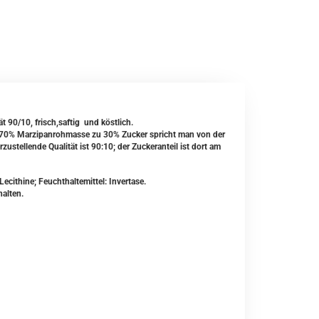
t 90/10, frisch,saftig und köstlich.
n 70% Marzipanrohmasse zu 30% Zucker spricht man von der
ustellende Qualität ist 90:10; der Zuckeranteil ist dort am
cithine; Feuchthaltemittel: Invertase.
alten.