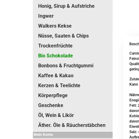
Honig, Sirup & Aufstriche
Ingwer
Walkers Kekse
Nüsse, Saaten & Chips
Besch
Trockenfrüchte
Carst
Bio Schokolade
Feins
Quali
Bonbons & Fruchtgummi
gerin
Kaffee & Kakao
Zutat
Kann 
Kerzen & Teelichte
Körperpflege
Nähr
Enegi
Geschenke
Fett: 
davon
Öl, Wein & Likör
Kohle
davon
Äther. Öle & Räucherstäbchen
Eiwei
Salz: 
Mein Konto
Aufbe