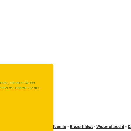
seite, stimmen Sie der
insetzen, und wie Sie die
andbedingungen
-
Kontakt
-
Teeinfo
-
Biozertifikat
-
Widerrufsrecht
-
D