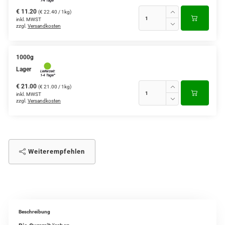
€ 11.20
(€ 22.40 / 1kg)
inkl. MWST
zzgl.
Versandkosten
1000g
Lager
€ 21.00
(€ 21.00 / 1kg)
inkl. MWST
zzgl.
Versandkosten
Weiterempfehlen
Beschreibung