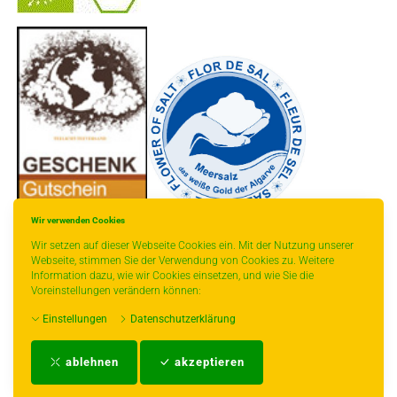
-
----------------
Wir verwenden Cookies
Wir setzen auf dieser Webseite Cookies ein. Mit der Nutzung unserer
Webseite, stimmen Sie der Verwendung von Cookies zu. Weitere
Information dazu, wie wir Cookies einsetzen, und wie Sie die
Voreinstellungen verändern können:
* gilt für Lieferungen innerhalb Deutschlands, Lieferzeiten für andere Länder
Einstellungen
Datenschutzerklärung
entnehmen Sie bitte der Schaltfläche mit den Versandinformationen.
Impressum
-
AGB
-
Zahlungs- und Versandbedingungen
-
Kontakt
-
Teeinfo
-
ablehnen
akzeptieren
Biozertifikat
-
Widerrufsrecht
-
Datenschutzerklärung
-