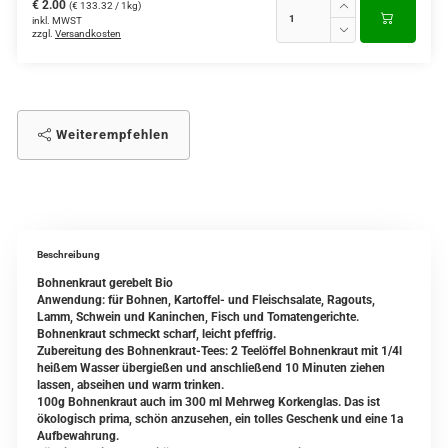
€ 2.00
(€ 133.32 / 1kg)
inkl. MWST
zzgl.
Versandkosten
Weiterempfehlen
Beschreibung
Bohnenkraut gerebelt Bio
Anwendung: für Bohnen, Kartoffel- und Fleischsalate, Ragouts,
Lamm, Schwein und Kaninchen, Fisch und Tomatengerichte.
Bohnenkraut schmeckt scharf, leicht pfeffrig.
Zubereitung des Bohnenkraut-Tees: 2 Teelöffel Bohnenkraut mit 1/4l
heißem Wasser übergießen und anschließend 10 Minuten ziehen
lassen, abseihen und warm trinken.
100g Bohnenkraut auch im 300 ml Mehrweg Korkenglas. Das ist
ökologisch prima, schön anzusehen, ein tolles Geschenk und eine 1a
Aufbewahrung.