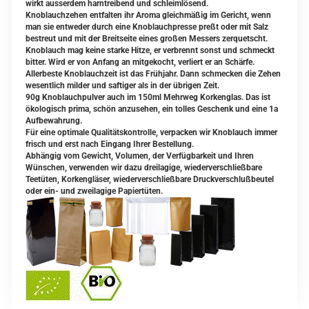
wirkt ausserdem harntreibend und schleimlösend.
Knoblauchzehen entfalten ihr Aroma gleichmäßig im Gericht, wenn
man sie entweder durch eine Knoblauchpresse preßt oder mit Salz
bestreut und mit der Breitseite eines großen Messers zerquetscht.
Knoblauch mag keine starke Hitze, er verbrennt sonst und schmeckt
bitter. Wird er von Anfang an mitgekocht, verliert er an Schärfe.
Allerbeste Knoblauchzeit ist das Frühjahr. Dann schmecken die Zehen
wesentlich milder und saftiger als in der übrigen Zeit.
90g Knoblauchpulver auch im 150ml Mehrweg Korkenglas. Das ist
ökologisch prima, schön anzusehen, ein tolles Geschenk und eine 1a
Aufbewahrung.
Für eine optimale Qualitätskontrolle, verpacken wir Knoblauch immer
frisch und erst nach Eingang Ihrer Bestellung.
Abhängig vom Gewicht, Volumen, der Verfügbarkeit und Ihren
Wünschen, verwenden wir dazu dreilagige, wiederverschließbare
Teetüten, Korkengläser, wiederverschließbare Druckverschlußbeutel
oder ein- und zweilagige Papiertüten.