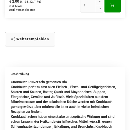
€ 2.00
(€ 133.32 / 1kg)
inkl. MWST
zzgl.
Versandkosten
Weiterempfehlen
Beschreibung
Knoblauch Pulver fein gemahlen Bio.
Knoblauch paßt zu fast allen Fleisch-, Fisch- und Geflügelgerichten,
Salaten und Saucen, Butter, Quark und Mayonnaisen, Suppen,
Eiergerichte, Gemüse und Aufläufe. Viele Spezialitäten aus dem
Mittelmeerraum und der asiatischen Küche werden mit Knoblauch
gerne gewürzt, aber mittlerweile ist er auch in vielen heimischen
Rezepten zu finden.
Knoblauchzehen haben eine starke antiseptische Wirkung und sind
schon lange in der Heilkunde ein hilfreiches Mittel, wie z.B. gegen
Schleimhautentzündungen, Erkältung, und Bronchitis. Knoblauch