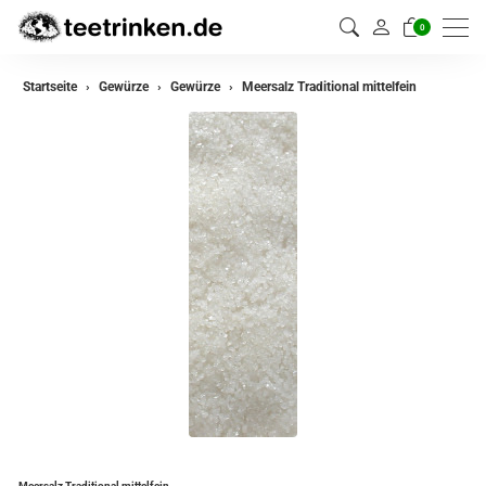
0
zurück
Startseite
Gewürze
Gewürze
Meersalz Traditional mittelfein
Gewürze
Gewürzmischungen
Meersalz Traditional mittelfein