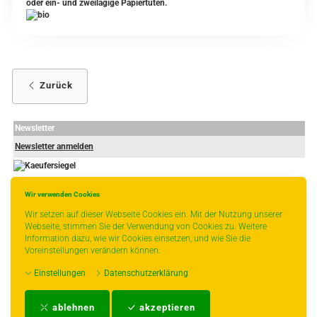
oder ein- und zweilagige Papiertüten.
Zurück
Newsletter
Newsletter anmelden
Wir verwenden Cookies
-
----------------
Wir setzen auf dieser Webseite Cookies ein. Mit der Nutzung unserer
Webseite, stimmen Sie der Verwendung von Cookies zu. Weitere
Information dazu, wie wir Cookies einsetzen, und wie Sie die
Voreinstellungen verändern können:
* gilt für Lieferungen innerhalb Deutschlands, Lieferzeiten für andere Länder
Einstellungen
Datenschutzerklärung
entnehmen Sie bitte der Schaltfläche mit den Versandinformationen.
Impressum
-
AGB
-
Zahlungs- und Versandbedingungen
-
Kontakt
-
Teeinfo
-
ablehnen
akzeptieren