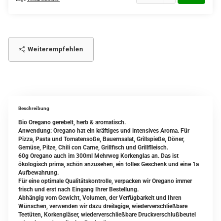
Weiterempfehlen
Beschreibung
Bio Oregano gerebelt, herb & aromatisch.
Anwendung: Oregano hat ein kräftiges und intensives Aroma. Für
Pizza, Pasta und Tomatensoße, Bauernsalat, Grillspieße, Döner,
Gemüse, Pilze, Chili con Carne, Grillfisch und Grillflleisch.
60g Oregano auch im 300ml Mehrweg Korkenglas an. Das ist
ökologisch prima, schön anzusehen, ein tolles Geschenk und eine 1a
Aufbewahrung.
Für eine optimale Qualitätskontrolle, verpacken wir Oregano immer
frisch und erst nach Eingang Ihrer Bestellung.
Abhängig vom Gewicht, Volumen, der Verfügbarkeit und Ihren
Wünschen, verwenden wir dazu dreilagige, wiederverschließbare
Teetüten, Korkengläser, wiederverschließbare Druckverschlußbeutel