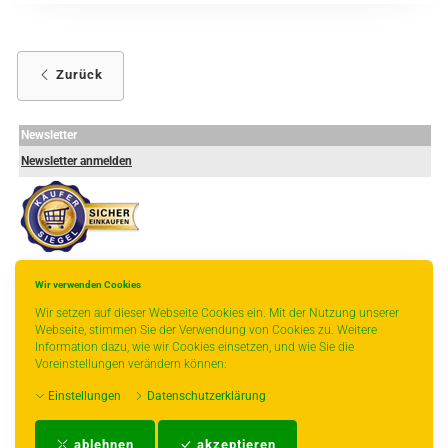
Zurück
Newsletter
Newsletter anmelden
Wir verwenden Cookies
-
----------------
Wir setzen auf dieser Webseite Cookies ein. Mit der Nutzung unserer
Webseite, stimmen Sie der Verwendung von Cookies zu. Weitere
Information dazu, wie wir Cookies einsetzen, und wie Sie die
Voreinstellungen verändern können:
* gilt für Lieferungen innerhalb Deutschlands, Lieferzeiten für andere Länder
Einstellungen
Datenschutzerklärung
entnehmen Sie bitte der Schaltfläche mit den Versandinformationen.
Impressum
-
AGB
-
Zahlungs- und Versandbedingungen
-
Kontakt
-
Teeinfo
-
ablehnen
akzeptieren