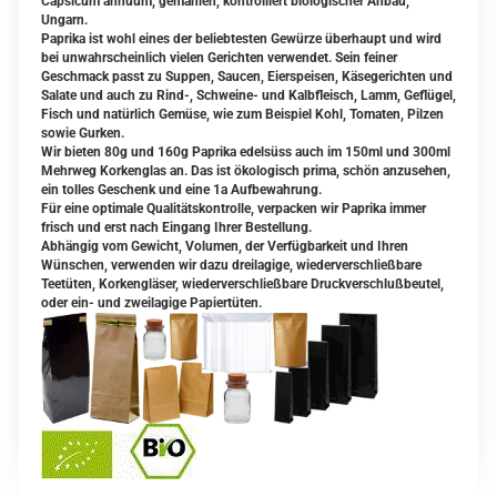
Capsicum annuum, gemahlen, kontrolliert biologischer Anbau,
Ungarn.
Paprika ist wohl eines der beliebtesten Gewürze überhaupt und wird
bei unwahrscheinlich vielen Gerichten verwendet. Sein feiner
Geschmack passt zu Suppen, Saucen, Eierspeisen, Käsegerichten und
Salate und auch zu Rind-, Schweine- und Kalbfleisch, Lamm, Geflügel,
Fisch und natürlich Gemüse, wie zum Beispiel Kohl, Tomaten, Pilzen
sowie Gurken.
Wir bieten 80g und 160g Paprika edelsüss auch im 150ml und 300ml
Mehrweg Korkenglas an. Das ist ökologisch prima, schön anzusehen,
ein tolles Geschenk und eine 1a Aufbewahrung.
Für eine optimale Qualitätskontrolle, verpacken wir Paprika immer
frisch und erst nach Eingang Ihrer Bestellung.
Abhängig vom Gewicht, Volumen, der Verfügbarkeit und Ihren
Wünschen, verwenden wir dazu dreilagige, wiederverschließbare
Teetüten, Korkengläser, wiederverschließbare Druckverschlußbeutel,
oder ein- und zweilagige Papiertüten.