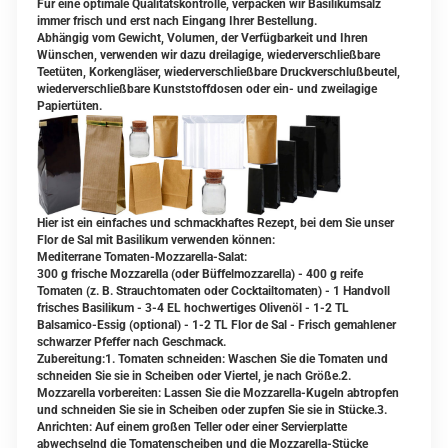
Für eine optimale Qualitätskontrolle, verpacken wir Basilikumsalz
immer frisch und erst nach Eingang Ihrer Bestellung.
Abhängig vom Gewicht, Volumen, der Verfügbarkeit und Ihren
Wünschen, verwenden wir dazu dreilagige, wiederverschließbare
Teetüten, Korkengläser, wiederverschließbare Druckverschlußbeutel,
wiederverschließbare Kunststoffdosen oder ein- und zweilagige
Papiertüten.
Hier ist ein einfaches und schmackhaftes Rezept, bei dem Sie unser
Flor de Sal mit Basilikum verwenden können:
Mediterrane Tomaten-Mozzarella-Salat:
300 g frische Mozzarella (oder Büffelmozzarella) - 400 g reife
Tomaten (z. B. Strauchtomaten oder Cocktailtomaten) - 1 Handvoll
frisches Basilikum - 3-4 EL hochwertiges Olivenöl - 1-2 TL
Balsamico-Essig (optional) - 1-2 TL Flor de Sal - Frisch gemahlener
schwarzer Pfeffer nach Geschmack.
Zubereitung:1. Tomaten schneiden: Waschen Sie die Tomaten und
schneiden Sie sie in Scheiben oder Viertel, je nach Größe.2.
Mozzarella vorbereiten: Lassen Sie die Mozzarella-Kugeln abtropfen
und schneiden Sie sie in Scheiben oder zupfen Sie sie in Stücke.3.
Anrichten: Auf einem großen Teller oder einer Servierplatte
abwechselnd die Tomatenscheiben und die Mozzarella-Stücke