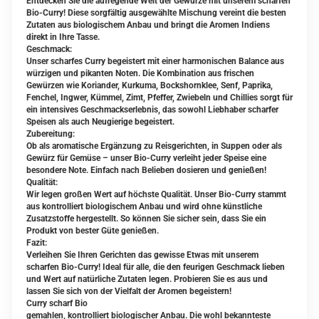
Entdecken Sie die aufregende Welt der Gewürze mit unserem scharfen
Bio-Curry! Diese sorgfältig ausgewählte Mischung vereint die besten
Zutaten aus biologischem Anbau und bringt die Aromen Indiens
direkt in Ihre Tasse.
Geschmack:
Unser scharfes Curry begeistert mit einer harmonischen Balance aus
würzigen und pikanten Noten. Die Kombination aus frischen
Gewürzen wie Koriander, Kurkuma, Bockshornklee, Senf, Paprika,
Fenchel, Ingwer, Kümmel, Zimt, Pfeffer, Zwiebeln und Chillies sorgt für
ein intensives Geschmackserlebnis, das sowohl Liebhaber scharfer
Speisen als auch Neugierige begeistert.
Zubereitung:
Ob als aromatische Ergänzung zu Reisgerichten, in Suppen oder als
Gewürz für Gemüse – unser Bio-Curry verleiht jeder Speise eine
besondere Note. Einfach nach Belieben dosieren und genießen!
Qualität:
Wir legen großen Wert auf höchste Qualität. Unser Bio-Curry stammt
aus kontrolliert biologischem Anbau und wird ohne künstliche
Zusatzstoffe hergestellt. So können Sie sicher sein, dass Sie ein
Produkt von bester Güte genießen.
Fazit:
Verleihen Sie Ihren Gerichten das gewisse Etwas mit unserem
scharfen Bio-Curry! Ideal für alle, die den feurigen Geschmack lieben
und Wert auf natürliche Zutaten legen. Probieren Sie es aus und
lassen Sie sich von der Vielfalt der Aromen begeistern!
Curry scharf Bio
gemahlen, kontrolliert biologischer Anbau.
Die wohl bekannteste