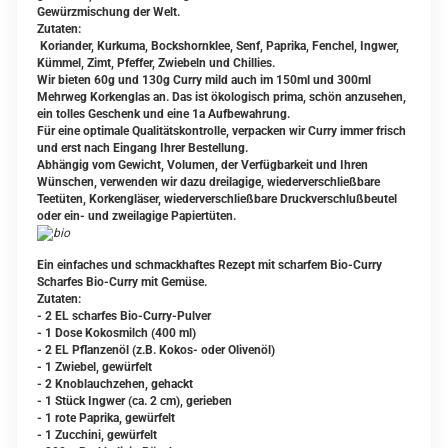
Gewürzmischung der Welt.
Zutaten:
Koriander, Kurkuma, Bockshornklee, Senf, Paprika, Fenchel, Ingwer,
Kümmel, Zimt, Pfeffer, Zwiebeln und Chillies.
Wir bieten 60g und 130g Curry mild auch im 150ml und 300ml
Mehrweg Korkenglas an. Das ist ökologisch prima, schön anzusehen,
ein tolles Geschenk und eine 1a Aufbewahrung.
Für eine optimale Qualitätskontrolle, verpacken wir Curry immer frisch
und erst nach Eingang Ihrer Bestellung.
Abhängig vom Gewicht, Volumen, der Verfügbarkeit und Ihren
Wünschen, verwenden wir dazu dreilagige, wiederverschließbare
Teetüten, Korkengläser, wiederverschließbare Druckverschlußbeutel
oder ein- und zweilagige Papiertüten.
Ein einfaches und schmackhaftes Rezept mit scharfem Bio-Curry
Scharfes Bio-Curry mit Gemüse.
Zutaten:
- 2 EL scharfes Bio-Curry-Pulver
- 1 Dose Kokosmilch (400 ml)
- 2 EL Pflanzenöl (z.B. Kokos- oder Olivenöl)
- 1 Zwiebel, gewürfelt
- 2 Knoblauchzehen, gehackt
- 1 Stück Ingwer (ca. 2 cm), gerieben
- 1 rote Paprika, gewürfelt
- 1 Zucchini, gewürfelt