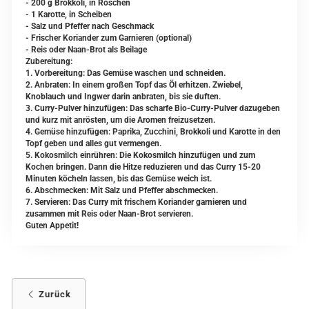
- 200 g Brokkoli, in Röschen
- 1 Karotte, in Scheiben
- Salz und Pfeffer nach Geschmack
- Frischer Koriander zum Garnieren (optional)
- Reis oder Naan-Brot als Beilage
Zubereitung:
1. Vorbereitung: Das Gemüse waschen und schneiden.
2. Anbraten: In einem großen Topf das Öl erhitzen. Zwiebel,
Knoblauch und Ingwer darin anbraten, bis sie duften.
3. Curry-Pulver hinzufügen: Das scharfe Bio-Curry-Pulver dazugeben
und kurz mit anrösten, um die Aromen freizusetzen.
4. Gemüse hinzufügen: Paprika, Zucchini, Brokkoli und Karotte in den
Topf geben und alles gut vermengen.
5. Kokosmilch einrühren: Die Kokosmilch hinzufügen und zum
Kochen bringen. Dann die Hitze reduzieren und das Curry 15-20
Minuten köcheln lassen, bis das Gemüse weich ist.
6. Abschmecken: Mit Salz und Pfeffer abschmecken.
7. Servieren: Das Curry mit frischem Koriander garnieren und
zusammen mit Reis oder Naan-Brot servieren.
Guten Appetit!
Zurück