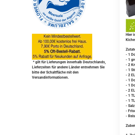
Hier 
Kiche
Zutat
- 1 D
- 1 g
* gilt für Lieferungen innerhalb Deutschlands,
- 2 K
Lieferzeiten für andere Länder entnehmen Sie
- 1 S
bitte der Schaltfläche mit den
- 2 E
Versandinformationen.
- 1 D
- 1 D
- 2 E
- 1 T
- 1 T
- Sal
- Fri
- Rei
Zuber