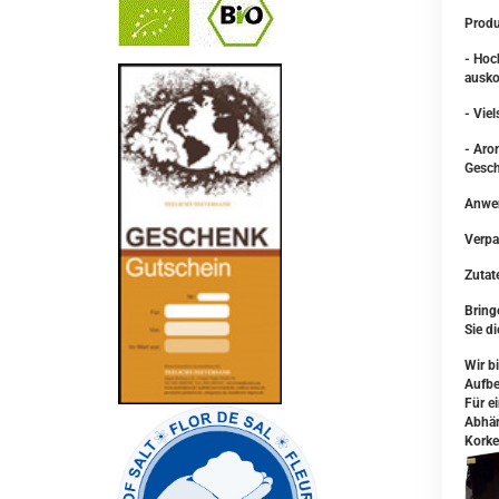
Produ
- Hoc
-
----------------
ausk
- Vie
- Aro
Gesch
Anwen
Verpa
Zutat
Bring
Sie d
Wir b
Aufb
Für e
Abhän
Korke