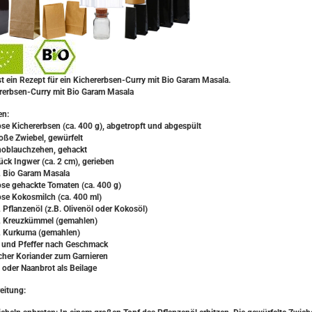
ist ein Rezept für ein Kichererbsen-Curry mit Bio Garam Masala.
rerbsen-Curry mit Bio Garam Masala
en:
ose Kichererbsen (ca. 400 g), abgetropft und abgespült
roße Zwiebel, gewürfelt
noblauchzehen, gehackt
tück Ingwer (ca. 2 cm), gerieben
L Bio Garam Masala
ose gehackte Tomaten (ca. 400 g)
ose Kokosmilch (ca. 400 ml)
L Pflanzenöl (z.B. Olivenöl oder Kokosöl)
L Kreuzkümmel (gemahlen)
L Kurkuma (gemahlen)
z und Pfeffer nach Geschmack
scher Koriander zum Garnieren
s oder Naanbrot als Beilage
eitung: