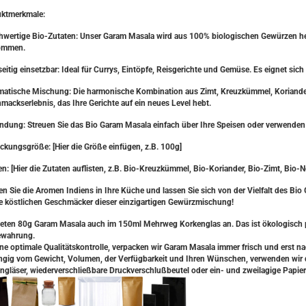
ktmerkmale:
hwertige Bio-Zutaten: Unser Garam Masala wird aus 100% biologischen Gewürzen her
ommen.
lseitig einsetzbar: Ideal für Currys, Eintöpfe, Reisgerichte und Gemüse. Es eignet 
matische Mischung: Die harmonische Kombination aus Zimt, Kreuzkümmel, Koriander,
mackserlebnis, das Ihre Gerichte auf ein neues Level hebt.
dung: Streuen Sie das Bio Garam Masala einfach über Ihre Speisen oder verwenden 
ckungsgröße: [Hier die Größe einfügen, z.B. 100g]
en: [Hier die Zutaten auflisten, z.B. Bio-Kreuzkümmel, Bio-Koriander, Bio-Zimt, Bio-N
en Sie die Aromen Indiens in Ihre Küche und lassen Sie sich von der Vielfalt des Bio 
ie köstlichen Geschmäcker dieser einzigartigen Gewürzmischung!
ieten 80g Garam Masala auch im 150ml Mehrweg Korkenglas an. Das ist ökologisch p
ewahrung.
ine optimale Qualitätskontrolle, verpacken wir Garam Masala immer frisch und erst na
gig vom Gewicht, Volumen, der Verfügbarkeit und Ihren Wünschen, verwenden wir da
ngläser, wiederverschließbare Druckverschlußbeutel oder ein- und zweilagige Papier