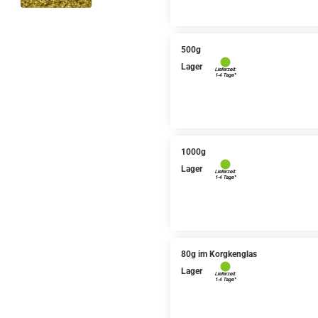
500g
Lager
1000g
Lager
80g im Korgkenglas
Lager