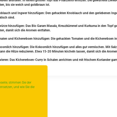
iebeln anbraten: In einem großen Topf das Pflanzenöl erhitzen. Die gewürfelte Zwieb
ten, bis sie weich und goldbraun ist.
oblauch und Ingwer hinzufügen: Den gehackten Knoblauch und den geriebenen Ingwer
tisch sind.
würze hinzufügen: Das Bio Garam Masala, Kreuzkümmel und Kurkuma in den Topf ge
ten, damit sich die Aromen entfalten.
maten und Kichererbsen hinzufügen: Die gehackten Tomaten und die Kichererbsen i
kosmilch hinzufügen: Die Kokosmilch hinzufügen und alles gut vermischen. Mit Sal
ann die Hitze reduzieren. Etwa 15-20 Minuten köcheln lassen, damit sich die Aromen
rvieren: Das Kichererbsen-Curry in Schalen anrichten und mit frischem Koriander garn
 Appetit!
seite, stimmen Sie der
insetzen, und wie Sie die
urück