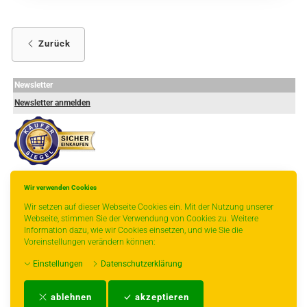
Zurück
Newsletter
Newsletter anmelden
Wir verwenden Cookies
-
----------------
Wir setzen auf dieser Webseite Cookies ein. Mit der Nutzung unserer
Webseite, stimmen Sie der Verwendung von Cookies zu. Weitere
Information dazu, wie wir Cookies einsetzen, und wie Sie die
Voreinstellungen verändern können:
* gilt für Lieferungen innerhalb Deutschlands, Lieferzeiten für andere Länder
Einstellungen
Datenschutzerklärung
entnehmen Sie bitte der Schaltfläche mit den Versandinformationen.
Impressum
-
AGB
-
Zahlungs- und Versandbedingungen
-
Kontakt
-
Teeinfo
-
ablehnen
akzeptieren