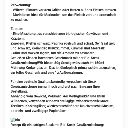
Verwendung:
- Würzen: Einfach vor dem Grillen oder Braten auf das Fleisch streuen.
- Marinieren: Ideal für Marinaden, um das Fleisch zart und aromatisch
zu machen.
Zutaten:
- Eine Mischung aus verschiedenen biologischen Gewürzen und
Kräutern.
Zwiebeln, Pfeffer schwarz, Paprika edelsüß und scharf, Senfsaat gelb
und schwarz, Koriander, Kreuzkümmel, Kümmel und Meersalz.
- Kühl und trocken lagern, um die Aromen zu bewahren.
Genießen Sie den intensiven Geschmack mit der Bio-Steak-
Gewürzmischung!Wir bieten 80g Steakgewürz auch im 150ml
Mehrweg Korkenglas an. Das ist ökologisch prima, schön anzusehen,
ein tolles Geschenk und eine 1a Aufbewahrung.
Für eine optimale Qualitätskontrolle, verpacken wir Steak
Gewürzmischung immer frisch und erst nach Eingang Ihrer
Bestellung.
Abhängig vom Gewicht, Volumen, der Verfügbarkeit und Ihren
Wünschen, verwenden wir dazu dreilagige, wiederverschließbare
Teetüten, Korkengläser, wiederverschließbare Druckverschlußbeutel,
oder ein- und zweilagige Papiertüten.
Rezept für ein saftiges Steak mit Bio-Steak-Gewürzmischung: