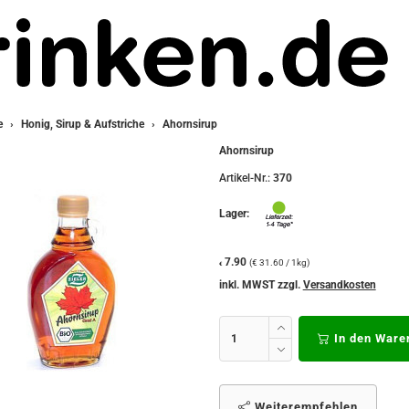
e
Honig, Sirup & Aufstriche
Ahornsirup
Ahornsirup
Artikel-Nr.:
370
Lager:
7.90
(€ 31.60 / 1kg)
€
inkl. MWST zzgl.
Versandkosten
In den Ware
Weiterempfehlen