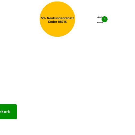
0
nkorb