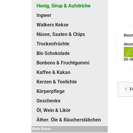
Honig, Sirup & Aufstriche
Ingwer
Walkers Kekse
Nüsse, Saaten & Chips
Besch
Trockenfrüchte
Ahorn
Bio Schokolade
DE-Ö
Bonbons & Fruchtgummi
Kaffee & Kakao
Kerzen & Teelichte
Z
Körperpflege
Geschenke
Öl, Wein & Likör
Äther. Öle & Räucherstäbchen
Mein Konto