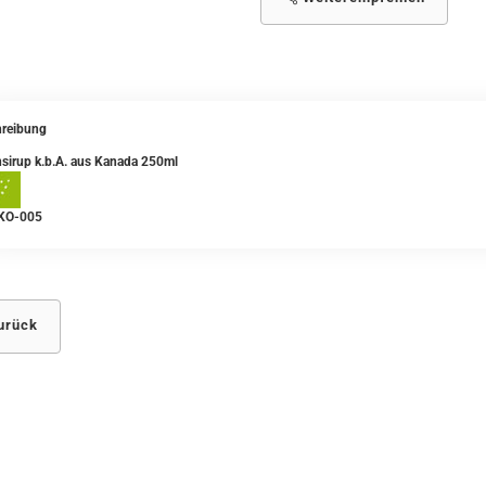
reibung
sirup k.b.A. aus Kanada 250ml
KO-005
urück