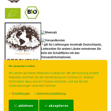
-
----------------
* gilt für Lieferungen innerhalb Deutschlands,
Lieferzeiten für andere Länder entnehmen Sie
bitte der Schaltfläche mit den
Versandinformationen.
Wir verwenden Cookies
Wir setzen auf dieser Webseite Cookies ein. Mit der Nutzung unserer
Webseite, stimmen Sie der Verwendung von Cookies zu. Weitere
Information dazu, wie wir Cookies einsetzen, und wie Sie die
Voreinstellungen verändern können:
Einstellungen
Datenschutzerklärung
Impressum
-
AGB
-
Zahlungs- und Versandbedingungen
-
Kontakt
-
Teeinfo
-
ablehnen
akzeptieren
Biozertifikat
-
Widerrufsrecht
-
Datenschutzerklärung
-