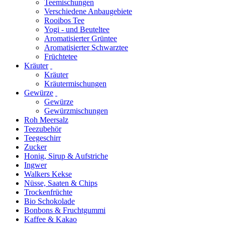
Teemischungen
Verschiedene Anbaugebiete
Rooibos Tee
Yogi - und Beuteltee
Aromatisierter Grüntee
Aromatisierter Schwarztee
Früchtetee
Kräuter
Kräuter
Kräutermischungen
Gewürze
Gewürze
Gewürzmischungen
Roh Meersalz
Teezubehör
Teegeschirr
Zucker
Honig, Sirup & Aufstriche
Ingwer
Walkers Kekse
Nüsse, Saaten & Chips
Trockenfrüchte
Bio Schokolade
Bonbons & Fruchtgummi
Kaffee & Kakao