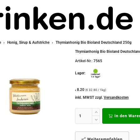
e
Honig, Sirup & Aufstriche
Thymianhonig Bio Bioland Deutschland 250g
Thymianhonig Bio Bioland Deutschlan
Artikel-Nr.:
7565
Lager:
8.20
(€ 32.80 / 1kg)
€
inkl. MWST zzgl.
Versandkosten
In den Ware
Weiterempfehlen