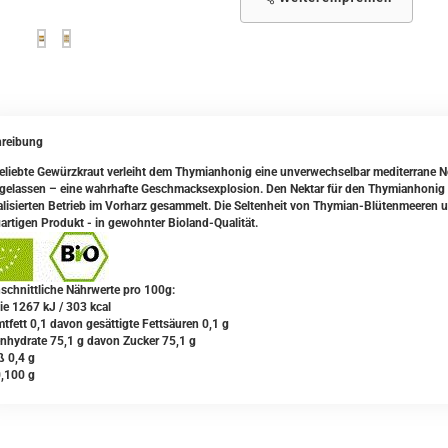
reibung
eliebte Gewürzkraut verleiht dem Thymianhonig eine unverwechselbar mediterrane Note
eigelassen – eine wahrhafte Geschmacksexplosion. Den Nektar f
ür den Thymianhonig 
alisierten Betrieb im Vorharz gesammelt. Die Seltenheit von Thymian-Blütenmeeren
gartigen Produkt - in gewohnter Bioland-Qualität.
schnittliche Nährwerte pro 100g:
ie 1267 kJ / 303 kcal
tfett 0,1 davon gesättigte Fettsäuren 0,1 g
nhydrate 75,1 g davon Zucker 75,1 g
ß 0,4 g
0,100 g