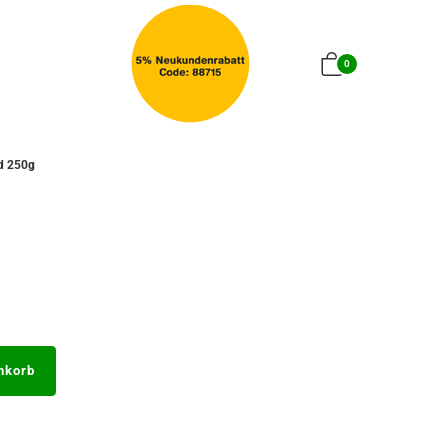
0
d 250g
nkorb