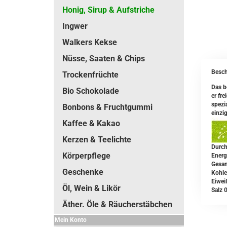
Honig, Sirup & Aufstriche
Ingwer
Walkers Kekse
Nüsse, Saaten & Chips
Besch
Trockenfrüchte
Das b
Bio Schokolade
er fr
spezi
Bonbons & Fruchtgummi
einzi
Kaffee & Kakao
Kerzen & Teelichte
Durch
Körperpflege
Energ
Gesam
Geschenke
Kohle
Eiwei
Öl, Wein & Likör
Salz 
Äther. Öle & Räucherstäbchen
Mein Konto