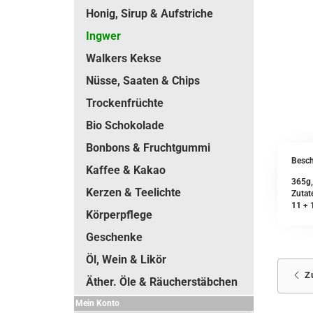
Honig, Sirup & Aufstriche
Ingwer
Walkers Kekse
Nüsse, Saaten & Chips
Trockenfrüchte
Bio Schokolade
Bonbons & Fruchtgummi
Besch
Kaffee & Kakao
365g,
Kerzen & Teelichte
Zutat
11 + 1
Körperpflege
Geschenke
Öl, Wein & Likör
Z
Äther. Öle & Räucherstäbchen
Mein Konto