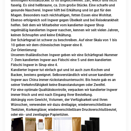
unnötigem Kristallzucker. Er ist ungeschwefelt. zart, weich und nicht
faserig. Es sind hellbraune, ca. 2cm große Stücke. Eine scharfe und
gesunde Nascherei. Ingwer hilft bei Erkältung und ist gut für den
Magen. Besonders nach reichhaltigen, fetten Essen eine Wohltat.
Ebenso erfolgreich soll Ingwer gegen Übelkeit und bei Reisekrankheit
helfen. Seit dem wir Mitarbeiter vom kandierter-ingwer Shop
regelmäßig kandierten Ingwer naschen, kennen wir seit vielen Jahren,
keinen Schnupfen und keine Erkältung.
Der Schärfegrad ist schwer zu beschreiben. Auf einer Skala von 1 bis
10 geben wir dem chinesischen Ingwer eine 8.
Zur Orientierung:
Unserem thailändischen Ingwer geben wir eine Schärfegrad-Nummer
7. Dem kandierten Ingwer aus Fidschi eine 5 und dem kandierten
Fidschi Ingwer in Sirup eine 4.
Kandierter Ingwer tut einfach gut und ist auch zum Kochen und
Backen, bestens geeignet. Selbsverständlich wird unser kandierter
Ingwer aus China immer rückstandsuntersucht. Bis heute gab es an
seiner Verkehrsfähigkeit keine Beanstandungen oder Zweifel.
Für eine optimale Qualitätskontrolle, verpacken wir kandierter Ingwer
immer frisch und erst nach Eingang Ihrer Bestellung.
Abhängig vom Gewicht, Volumen, der Verfügbarkeit und Ihren
Wünschen, verwenden wir dazu dreilagige, wiederverschließbare
Teetüten, Korkengläser, wiederverschließbare Druckverschlußbeutel,
oder ein- und zweilagige Papiertüten.