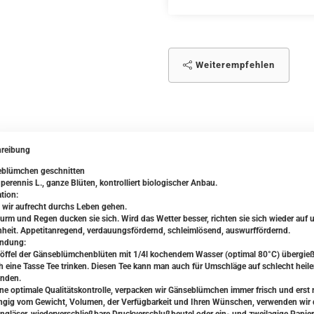
Weiterempfehlen
reibung
blümchen geschnitten
 perennis L., ganze Blüten, kontrolliert biologischer Anbau.
tion:
 wir aufrecht durchs Leben gehen.
turm und Regen ducken sie sich. Wird das Wetter besser, richten sie sich wieder auf
heit. Appetitanregend, verdauungsfördernd, schleimlösend, auswurffördernd.
ndung:
löffel der Gänseblümchenblüten mit 1/4l kochendem Wasser (optimal 80°C) übergie
ch eine Tasse Tee trinken. Diesen Tee kann man auch für Umschläge auf schlecht h
nden.
ine optimale Qualitätskontrolle, verpacken wir Gänseblümchen immer frisch und erst 
gig vom Gewicht, Volumen, der Verfügbarkeit und Ihren Wünschen, verwenden wir da