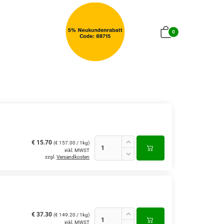
0
€ 15.70
(€ 157.00 / 1kg)
inkl. MWST
zzgl.
Versandkosten
€ 37.30
(€ 149.20 / 1kg)
inkl. MWST