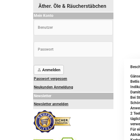
Äther. Öle & Räucherstäbchen
Mein Konto
Besch
Anmelden
Gänse
Passwort vergessen
Bellis
Indika
Neukunden Anmeldung
Damit
Newsletter
Bei S
Schön
Newsletter anmelden
Anwe
2 Tee
tägli
verwe
Für e
Abhän