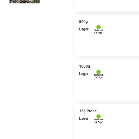
500g
Lager
1000g
Lager
15g Probe
Lager