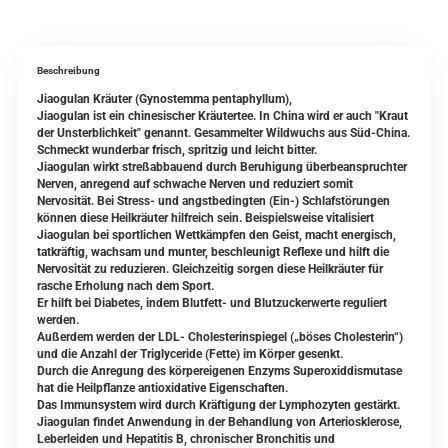
Beschreibung
Jiaogulan Kräuter (Gynostemma pentaphyllum),
Jiaogulan ist ein chinesischer Kräutertee. In China wird er auch "Kraut
der Unsterblichkeit" genannt. Gesammelter Wildwuchs aus Süd-China.
Schmeckt wunderbar frisch, spritzig und leicht bitter.
Jiaogulan wirkt streßabbauend durch Beruhigung überbeanspruchter
Nerven, anregend auf schwache Nerven und reduziert somit
Nervosität. Bei Stress- und angstbedingten (Ein-) Schlafstörungen
können diese Heilkräuter hilfreich sein. Beispielsweise vitalisiert
Jiaogulan bei sportlichen Wettkämpfen den Geist, macht energisch,
tatkräftig, wachsam und munter, beschleunigt Reflexe und hilft die
Nervosität zu reduzieren. Gleichzeitig sorgen diese Heilkräuter für
rasche Erholung nach dem Sport.
Er hilft bei Diabetes, indem Blutfett- und Blutzuckerwerte reguliert
werden.
Außerdem werden der LDL- Cholesterinspiegel („böses Cholesterin“)
und die Anzahl der Triglyceride (Fette) im Körper gesenkt.
Durch die Anregung des körpereigenen Enzyms Superoxiddismutase
hat die Heilpflanze antioxidative Eigenschaften.
Das Immunsystem wird durch Kräftigung der Lymphozyten gestärkt.
Jiaogulan findet Anwendung in der Behandlung von Arteriosklerose,
Leberleiden und Hepatitis B, chronischer Bronchitis und