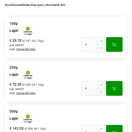
Kornblumenblüten blau ganz, ohne Kelch, Bio
100g
Lager
€ 29.70
(€ 297.00 / 1kg)
inkl. MWST
zzgl.
Versandkosten
250g
Lager
€ 72.30
(€ 289.20 / 1kg)
inkl. MWST
zzgl.
Versandkosten
500g
Lager
€ 143.20
(€ 286.40 / 1kg)