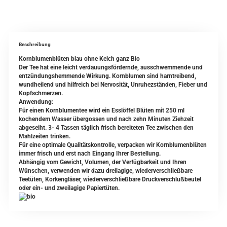
Beschreibung
Kornblumenblüten blau ohne Kelch ganz Bio
Der Tee hat eine leicht verdauungsfördernde, ausschwemmende und
entzündungshemmende Wirkung. Kornblumen sind harntreibend,
wundheilend und hilfreich bei Nervosität, Unruhezständen, Fieber und
Kopfschmerzen.
Anwendung:
Für einen Kornblumentee wird ein Esslöffel Blüten mit 250 ml
kochendem Wasser übergossen und nach zehn Minuten Ziehzeit
abgeseiht. 3- 4 Tassen täglich frisch bereiteten Tee zwischen den
Mahlzeiten trinken.
Für eine optimale Qualitätskontrolle, verpacken wir Kornblumenblüten
immer frisch und erst nach Eingang Ihrer Bestellung.
Abhängig vom Gewicht, Volumen, der Verfügbarkeit und Ihren
Wünschen, verwenden wir dazu dreilagige, wiederverschließbare
Teetüten, Korkengläser, wiederverschließbare Druckverschlußbeutel
oder ein- und zweilagige Papiertüten.