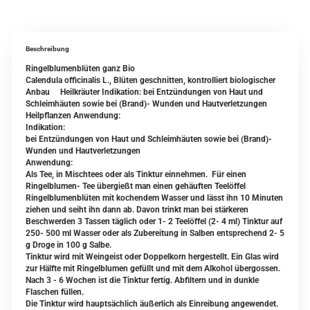
Beschreibung
Ringelblumenblüten ganz Bio
Calendula officinalis L., Blüten geschnitten, kontrolliert biologischer
Anbau Heilkräuter Indikation: bei Entzündungen von Haut und
Schleimhäuten sowie bei (Brand)- Wunden und Hautverletzungen
Heilpflanzen Anwendung:
Indikation:
bei Entzündungen von Haut und Schleimhäuten sowie bei (Brand)-
Wunden und Hautverletzungen
Anwendung:
Als Tee, in Mischtees oder als Tinktur einnehmen. Für einen
Ringelblumen- Tee übergießt man einen gehäuften Teelöffel
Ringelblumenblüten mit kochendem Wasser und lässt ihn 10 Minuten
ziehen und seiht ihn dann ab. Davon trinkt man bei stärkeren
Beschwerden 3 Tassen täglich oder 1- 2 Teelöffel (2- 4 ml) Tinktur auf
250- 500 ml Wasser oder als Zubereitung in Salben entsprechend 2- 5
g Droge in 100 g Salbe.
Tinktur wird mit Weingeist oder Doppelkorn hergestellt. Ein Glas wird
zur Hälfte mit Ringelblumen gefüllt und mit dem Alkohol übergossen.
Nach 3 - 6 Wochen ist die Tinktur fertig. Abfiltern und in dunkle
Flaschen füllen.
Die Tinktur wird hauptsächlich äußerlich als Einreibung angewendet.