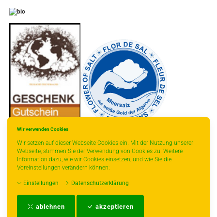
-
----------------
Wir verwenden Cookies
Wir setzen auf dieser Webseite Cookies ein. Mit der Nutzung unserer
Webseite, stimmen Sie der Verwendung von Cookies zu. Weitere
Information dazu, wie wir Cookies einsetzen, und wie Sie die
Voreinstellungen verändern können:
* gilt für Lieferungen innerhalb Deutschlands, Lieferzeiten für andere Länder
Einstellungen
Datenschutzerklärung
entnehmen Sie bitte der Schaltfläche mit den Versandinformationen.
Impressum
-
AGB
-
Zahlungs- und Versandbedingungen
-
Kontakt
-
Teeinfo
-
ablehnen
akzeptieren
Biozertifikat
-
Widerrufsrecht
-
Datenschutzerklärung
-