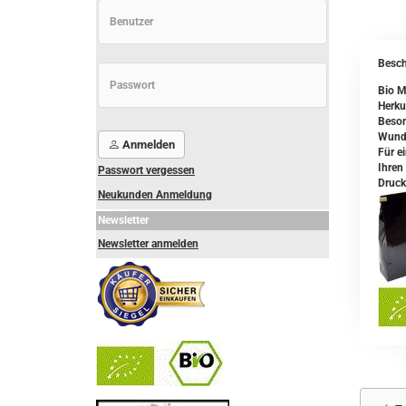
Besch
Bio M
Herku
Beson
Wunde
Anmelden
Für e
Ihren
Passwort vergessen
Druck
Neukunden Anmeldung
Newsletter
Newsletter anmelden