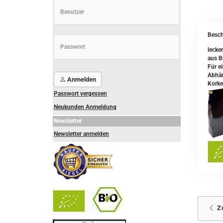
Besch
lecke
aus Br
Für e
Abhän
Anmelden
Korke
Passwort vergessen
Neukunden Anmeldung
Newsletter
Newsletter anmelden
Z