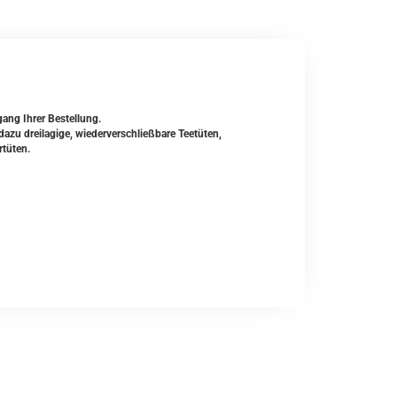
gang Ihrer Bestellung.
zu dreilagige, wiederverschließbare Teetüten,
rtüten.