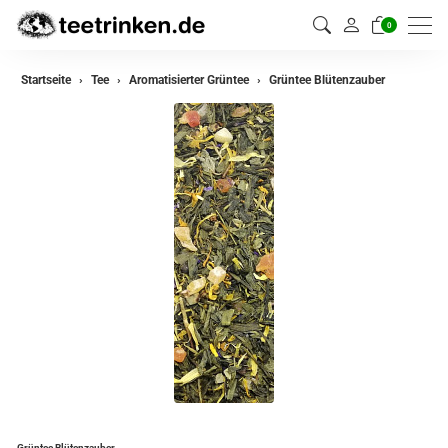
0
zurück
Startseite
Tee
Aromatisierter Grüntee
Grüntee Blütenzauber
Darjeeling Tee
Assam Tee
Ceylon Tee
Sikkim Tee
China Tee
Oolong Tee
Grüner Tee
Jasmin Tee
Teemischungen
Grüntee Blütenzauber