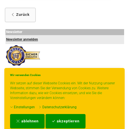
Zurück
Newsletter
Newsletter anmelden
Wir verwenden Cookies
-
----------------
Wir setzen auf dieser Webseite Cookies ein. Mit der Nutzung unserer
Webseite, stimmen Sie der Verwendung von Cookies zu. Weitere
Information dazu, wie wir Cookies einsetzen, und wie Sie die
Voreinstellungen verändern können:
* gilt für Lieferungen innerhalb Deutschlands, Lieferzeiten für andere Länder
Einstellungen
Datenschutzerklärung
entnehmen Sie bitte der Schaltfläche mit den Versandinformationen.
Impressum
-
AGB
-
Zahlungs- und Versandbedingungen
-
Kontakt
-
Teeinfo
-
ablehnen
akzeptieren
Biozertifikat
-
Widerrufsrecht
-
Datenschutzerklärung
-