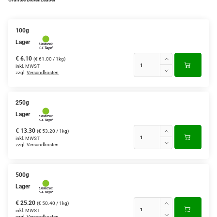
Verschiedene Anbaugebiete
100g
Rooibos Tee
Lager
Yogi - und Beuteltee
€ 6.10
(€ 61.00 / 1kg)
inkl. MWST
zzgl.
Versandkosten
Aromatisierter Grüntee
Aromatisierter Schwarztee
250g
Früchtetee
Lager
€ 13.30
(€ 53.20 / 1kg)
inkl. MWST
zzgl.
Versandkosten
500g
Lager
€ 25.20
(€ 50.40 / 1kg)
inkl. MWST
zzgl.
Versandkosten