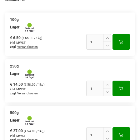
Verschiedene Anbaugebiete
100g
Rooibos Tee
Lager
Yogi - und Beuteltee
€ 6.50
(€ 65.00 / 1kg)
inkl. MWST
zzgl.
Versandkosten
Aromatisierter Grüntee
Aromatisierter Schwarztee
250g
Früchtetee
Lager
€ 14.50
(€ 58.00 / 1kg)
inkl. MWST
zzgl.
Versandkosten
500g
Lager
€ 27.00
(€ 54.00 / 1kg)
inkl. MWST
zzgl.
Versandkosten