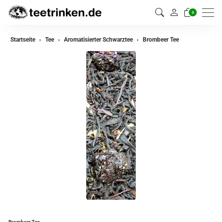
0
zurück
Startseite
Tee
Aromatisierter Schwarztee
Brombeer Tee
Darjeeling Tee
Assam Tee
Ceylon Tee
Sikkim Tee
China Tee
Oolong Tee
Grüner Tee
Jasmin Tee
Teemischungen
Brombeer Tee