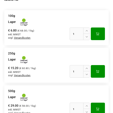
Verschiedene Anbaugebiete
100g
Rooibos Tee
Lager
Yogi - und Beuteltee
€ 6.80
(€ 68.00 / 1kg)
inkl. MWST
zzgl.
Versandkosten
Aromatisierter Grüntee
Aromatisierter Schwarztee
250g
Früchtetee
Lager
€ 15.20
(€ 60.80 / 1kg)
inkl. MWST
zzgl.
Versandkosten
500g
Lager
€ 29.00
(€ 58.00 / 1kg)
inkl. MWST
zzgl.
Versandkosten