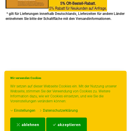
* gilt für Lieferungen innerhalb Deutschlands, Lieferzeiten für andere Länder
entnehmen Sie bitte der Schaltfläche mit den Versandinformationen.
Wir verwenden Cookies
Wir setzen auf dieser Webseite Cookies ein. Mit der Nutzung unserer
Webseite, stimmen Sie der Verwendung von Cookies zu. Weitere
Information dazu, wie wir Cookies einsetzen, und wie Sie die
Voreinstellungen verändern können:
Einstellungen
Datenschutzerklärung
Impressum
-
AGB
-
Zahlungs- und Versandbedingungen
-
Kontakt
-
Teeinfo
-
ablehnen
akzeptieren
Biozertifikat
-
Widerrufsrecht
-
Datenschutzerklärung
-