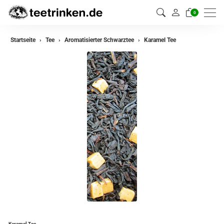
0
zurück
Startseite
Tee
Aromatisierter Schwarztee
Karamel Tee
Darjeeling Tee
Assam Tee
Ceylon Tee
Sikkim Tee
China Tee
Oolong Tee
Grüner Tee
Jasmin Tee
Teemischungen
Karamel Tee