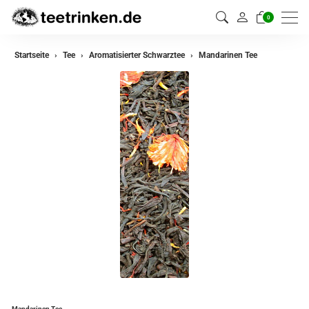
0
zurück
Startseite
Tee
Aromatisierter Schwarztee
Mandarinen Tee
Darjeeling Tee
Assam Tee
Ceylon Tee
Sikkim Tee
China Tee
Oolong Tee
Grüner Tee
Jasmin Tee
Teemischungen
Mandarinen Tee