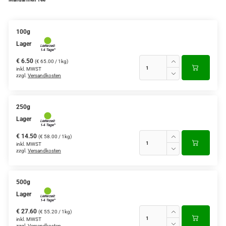
Verschiedene Anbaugebiete
100g
Rooibos Tee
Lager
Yogi - und Beuteltee
€ 6.50
(€ 65.00 / 1kg)
inkl. MWST
zzgl.
Versandkosten
Aromatisierter Grüntee
Aromatisierter Schwarztee
250g
Früchtetee
Lager
€ 14.50
(€ 58.00 / 1kg)
inkl. MWST
zzgl.
Versandkosten
500g
Lager
€ 27.60
(€ 55.20 / 1kg)
inkl. MWST
zzgl.
Versandkosten