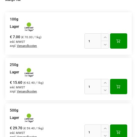
Verschiedene Anbaugebiete
100g
Rooibos Tee
Lager
Yogi - und Beuteltee
€ 7.00
(€ 70.00 / 1kg)
inkl. MWST
zzgl.
Versandkosten
Aromatisierter Grüntee
Aromatisierter Schwarztee
250g
Früchtetee
Lager
€ 15.60
(€ 62.40 / 1kg)
inkl. MWST
zzgl.
Versandkosten
500g
Lager
€ 29.70
(€ 59.40 / 1kg)
inkl. MWST
zzgl.
Versandkosten