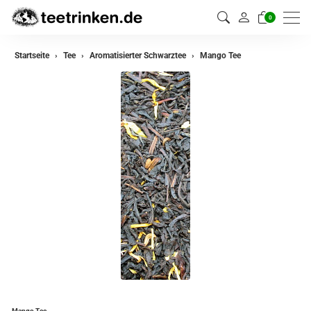
0
zurück
Startseite
Tee
Aromatisierter Schwarztee
Mango Tee
Darjeeling Tee
Assam Tee
Ceylon Tee
Sikkim Tee
China Tee
Oolong Tee
Grüner Tee
Jasmin Tee
Teemischungen
Mango Tee