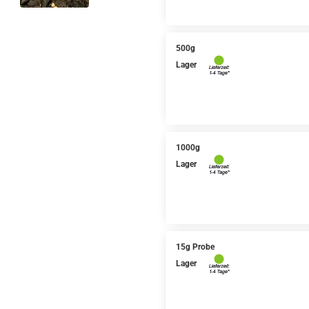
500g
Lager
1000g
Lager
15g Probe
Lager