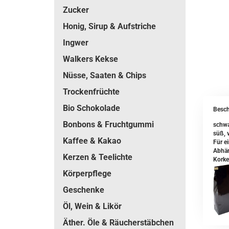
Zucker
Honig, Sirup & Aufstriche
Ingwer
Walkers Kekse
Nüsse, Saaten & Chips
Trockenfrüchte
Bio Schokolade
Besch
Bonbons & Fruchtgummi
schwa
süß, 
Kaffee & Kakao
Für e
Abhän
Kerzen & Teelichte
Korke
Körperpflege
Geschenke
Öl, Wein & Likör
Äther. Öle & Räucherstäbchen