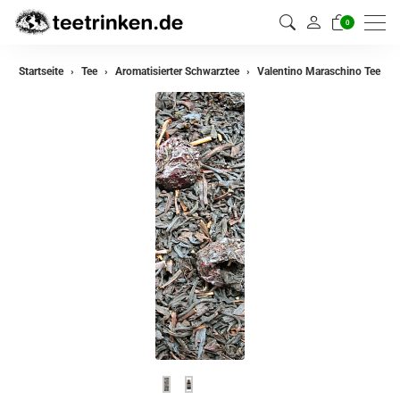
0
zurück
Startseite
Tee
Aromatisierter Schwarztee
Valentino Maraschino Tee
Darjeeling Tee
Assam Tee
Ceylon Tee
Sikkim Tee
China Tee
Oolong Tee
Grüner Tee
Jasmin Tee
Teemischungen