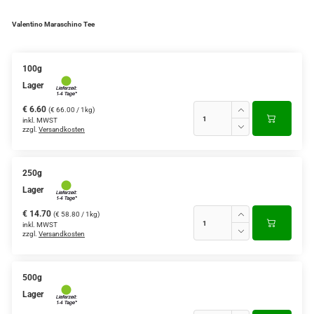
Verschiedene Anbaugebiete
Valentino Maraschino Tee
Rooibos Tee
100g
Yogi - und Beuteltee
Lager
Aromatisierter Grüntee
€ 6.60
(€ 66.00 / 1kg)
inkl. MWST
zzgl.
Versandkosten
Aromatisierter Schwarztee
Früchtetee
250g
Lager
€ 14.70
(€ 58.80 / 1kg)
inkl. MWST
zzgl.
Versandkosten
500g
Lager