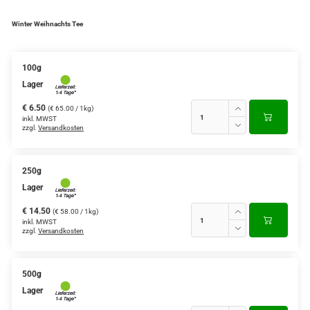
Verschiedene Anbaugebiete
Winter Weihnachts Tee
Rooibos Tee
100g
Yogi - und Beuteltee
Lager
Aromatisierter Grüntee
€ 6.50
(€ 65.00 / 1kg)
inkl. MWST
zzgl.
Versandkosten
Aromatisierter Schwarztee
Früchtetee
250g
Lager
€ 14.50
(€ 58.00 / 1kg)
inkl. MWST
zzgl.
Versandkosten
500g
Lager