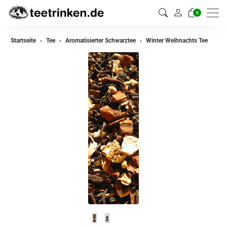
0
zurück
Startseite
Tee
Aromatisierter Schwarztee
Winter Weihnachts Tee
Darjeeling Tee
Assam Tee
Ceylon Tee
Sikkim Tee
China Tee
Oolong Tee
Grüner Tee
Jasmin Tee
Teemischungen