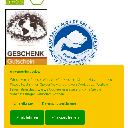
-
----------------
Wir verwenden Cookies
Wir setzen auf dieser Webseite Cookies ein. Mit der Nutzung unserer
Webseite, stimmen Sie der Verwendung von Cookies zu. Weitere
Information dazu, wie wir Cookies einsetzen, und wie Sie die
Voreinstellungen verändern können:
* gilt für Lieferungen innerhalb Deutschlands, Lieferzeiten für andere Länder
Einstellungen
Datenschutzerklärung
entnehmen Sie bitte der Schaltfläche mit den Versandinformationen.
Impressum
-
AGB
-
Zahlungs- und Versandbedingungen
-
Kontakt
-
Teeinfo
-
ablehnen
akzeptieren
Biozertifikat
-
Widerrufsrecht
-
Datenschutzerklärung
-