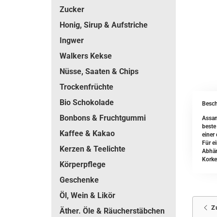
Zucker
Honig, Sirup & Aufstriche
Ingwer
Walkers Kekse
Nüsse, Saaten & Chips
Trockenfrüchte
Bio Schokolade
Besch
Bonbons & Fruchtgummi
Assa
beste
Kaffee & Kakao
einer
Für e
Kerzen & Teelichte
Abhän
Korke
Körperpflege
Geschenke
Öl, Wein & Likör
Z
Äther. Öle & Räucherstäbchen