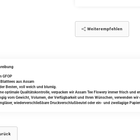
Weiterempfehlen
reibung
m GFOP
 Blatttees aus Assam
 der Besten, voll weich und blumig.
ine optimale Qualitätskontrolle, verpacken wir Assam Tee Flowery immer frisch und er
gig vom Gewicht, Volumen, der Verfügbarkeit und Ihren Wünschen, verwenden wir da
ngläser, wiederverschließbare Druckverschlußbeutel oder ein- und zweilagige Papier
urück