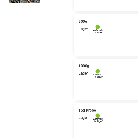
500g
Lager
1000g
Lager
15g Probe
Lager