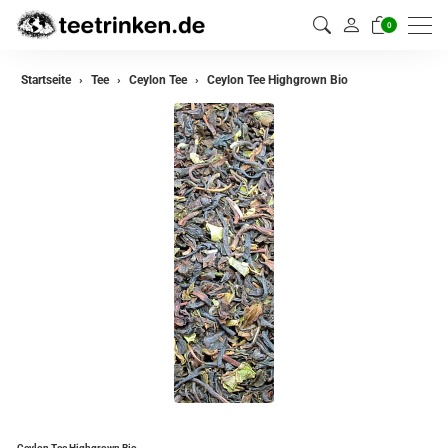
0
zurück
Startseite
Tee
Ceylon Tee
Ceylon Tee Highgrown Bio
Darjeeling Tee
Assam Tee
Ceylon Tee
Sikkim Tee
China Tee
Oolong Tee
Grüner Tee
Jasmin Tee
Teemischungen
Ceylon Tee Highgrown Bio