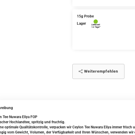
15g Probe
Lager
Weiterempfehlen
reibung
n Tee Nuwara Eliya FOP
ischer Hochlandtee, spritzig und fruchtig.
ine optimale Qualitätskontrolle, verpacken wir Ceylon Tee Nuwara Eliya immer frisch 
gig vom Gewicht, Volumen, der Verfügbarkeit und Ihren Wünschen, verwenden wir da