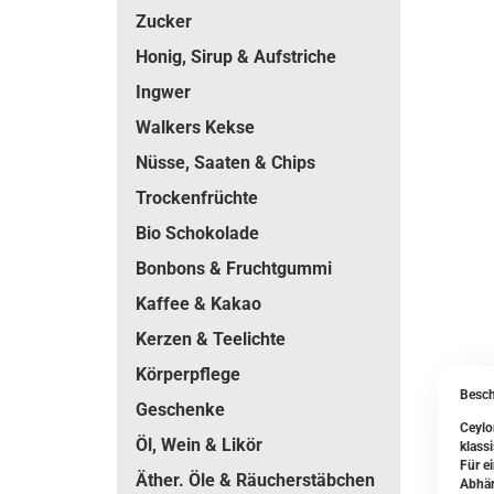
Zucker
Honig, Sirup & Aufstriche
Ingwer
Walkers Kekse
Nüsse, Saaten & Chips
Trockenfrüchte
Bio Schokolade
Bonbons & Fruchtgummi
Kaffee & Kakao
Kerzen & Teelichte
Körperpflege
Besch
Geschenke
Ceylo
Öl, Wein & Likör
klass
Für e
Äther. Öle & Räucherstäbchen
Abhän