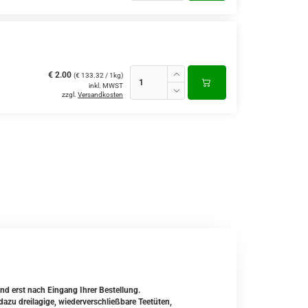
€ 2.00
(€ 133.32 / 1kg)
inkl. MWST
zzgl.
Versandkosten
und erst nach Eingang Ihrer Bestellung.
zu dreilagige, wiederverschließbare Teetüten,