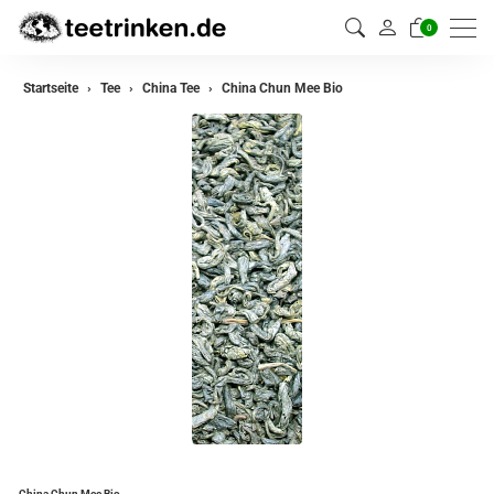
0
zurück
Startseite
Tee
China Tee
China Chun Mee Bio
Darjeeling Tee
Assam Tee
Ceylon Tee
Sikkim Tee
China Tee
Oolong Tee
Grüner Tee
Jasmin Tee
Teemischungen
China Chun Mee Bio