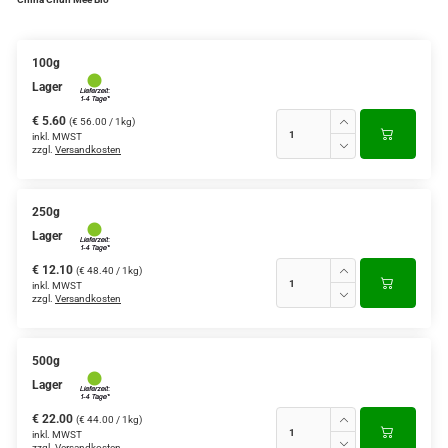
Verschiedene Anbaugebiete
100g
Rooibos Tee
Lager
Yogi - und Beuteltee
€ 5.60
(€ 56.00 / 1kg)
inkl. MWST
zzgl.
Versandkosten
Aromatisierter Grüntee
Aromatisierter Schwarztee
250g
Früchtetee
Lager
€ 12.10
(€ 48.40 / 1kg)
inkl. MWST
zzgl.
Versandkosten
500g
Lager
€ 22.00
(€ 44.00 / 1kg)
inkl. MWST
zzgl.
Versandkosten