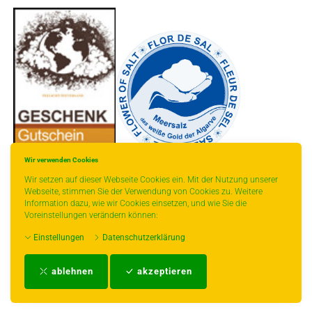
-
----------------
Wir verwenden Cookies
Wir setzen auf dieser Webseite Cookies ein. Mit der Nutzung unserer
Webseite, stimmen Sie der Verwendung von Cookies zu. Weitere
Information dazu, wie wir Cookies einsetzen, und wie Sie die
Voreinstellungen verändern können:
* gilt für Lieferungen innerhalb Deutschlands, Lieferzeiten für andere Länder
Einstellungen
Datenschutzerklärung
entnehmen Sie bitte der Schaltfläche mit den Versandinformationen.
Impressum
-
AGB
-
Zahlungs- und Versandbedingungen
-
Kontakt
-
Teeinfo
-
ablehnen
akzeptieren
Biozertifikat
-
Widerrufsrecht
-
Datenschutzerklärung
-