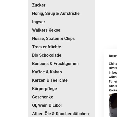
Zucker
Honig, Sirup & Aufstriche
Ingwer
Walkers Kekse
Nüsse, Saaten & Chips
Trockenfrüchte
Bio Schokolade
Besch
Bonbons & Fruchtgummi
China
Distr
Kaffee & Kakao
in bes
würzi
Kerzen & Teelichte
Für e
Abhän
Körperpflege
Korke
Geschenke
Öl, Wein & Likör
Äther. Öle & Räucherstäbchen