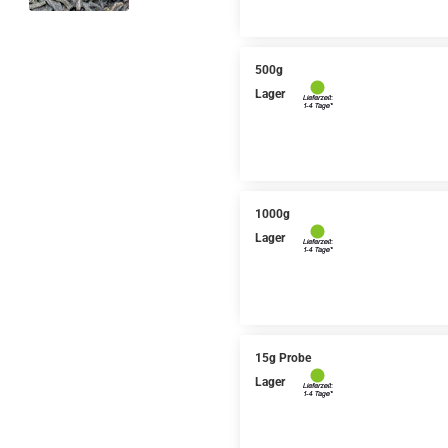
500g
Lager
1000g
Lager
15g Probe
Lager