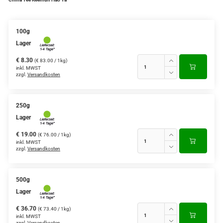
Verschiedene Anbaugebiete
100g
Rooibos Tee
Lager
Yogi - und Beuteltee
€ 8.30
(€ 83.00 / 1kg)
inkl. MWST
zzgl.
Versandkosten
Aromatisierter Grüntee
Aromatisierter Schwarztee
250g
Früchtetee
Lager
€ 19.00
(€ 76.00 / 1kg)
inkl. MWST
zzgl.
Versandkosten
500g
Lager
€ 36.70
(€ 73.40 / 1kg)
inkl. MWST
zzgl.
Versandkosten