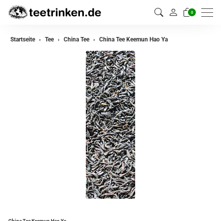
0
zurück
Startseite
Tee
China Tee
China Tee Keemun Hao Ya
Darjeeling Tee
Assam Tee
Ceylon Tee
Sikkim Tee
China Tee
Oolong Tee
Grüner Tee
Jasmin Tee
Teemischungen
China Tee Keemun Hao Ya