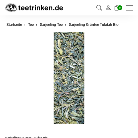
0
zurück
Startseite
Tee
Darjeeling Tee
Darjeeling Grüntee Tukdah Bio
Darjeeling Tee
Assam Tee
Ceylon Tee
Sikkim Tee
China Tee
Oolong Tee
Grüner Tee
Jasmin Tee
Teemischungen
Darjeeling Grüntee Tukdah Bio