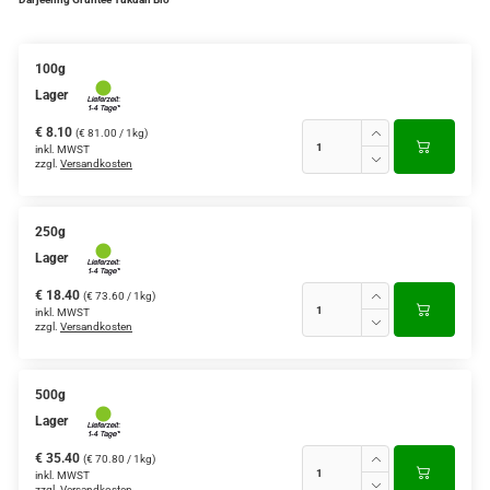
Verschiedene Anbaugebiete
100g
Rooibos Tee
Lager
Yogi - und Beuteltee
€ 8.10
(€ 81.00 / 1kg)
inkl. MWST
zzgl.
Versandkosten
Aromatisierter Grüntee
Aromatisierter Schwarztee
250g
Früchtetee
Lager
€ 18.40
(€ 73.60 / 1kg)
inkl. MWST
zzgl.
Versandkosten
500g
Lager
€ 35.40
(€ 70.80 / 1kg)
inkl. MWST
zzgl.
Versandkosten