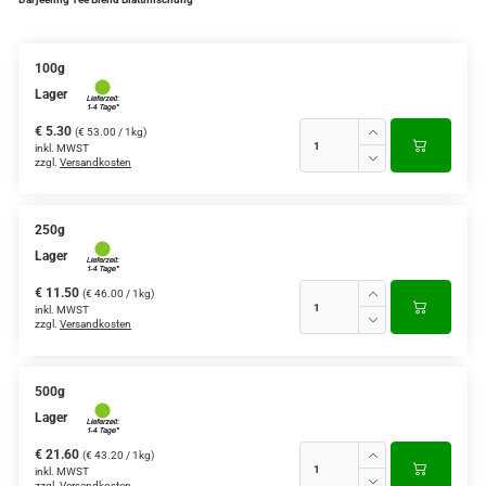
Verschiedene Anbaugebiete
100g
Rooibos Tee
Lager
Yogi - und Beuteltee
€ 5.30
(€ 53.00 / 1kg)
inkl. MWST
zzgl.
Versandkosten
Aromatisierter Grüntee
Aromatisierter Schwarztee
250g
Früchtetee
Lager
€ 11.50
(€ 46.00 / 1kg)
inkl. MWST
zzgl.
Versandkosten
500g
Lager
€ 21.60
(€ 43.20 / 1kg)
inkl. MWST
zzgl.
Versandkosten