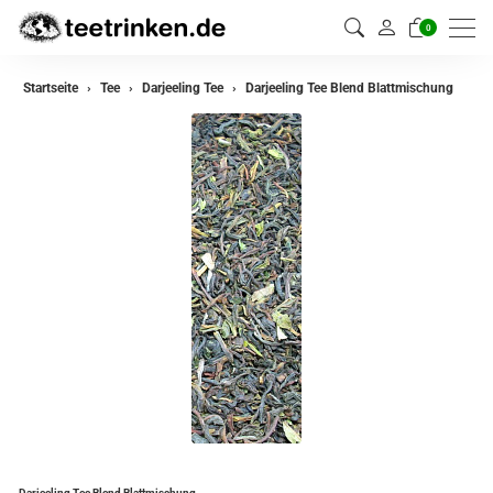
0
zurück
Startseite
Tee
Darjeeling Tee
Darjeeling Tee Blend Blattmischung
Darjeeling Tee
Assam Tee
Ceylon Tee
Sikkim Tee
China Tee
Oolong Tee
Grüner Tee
Jasmin Tee
Teemischungen
Darjeeling Tee Blend Blattmischung