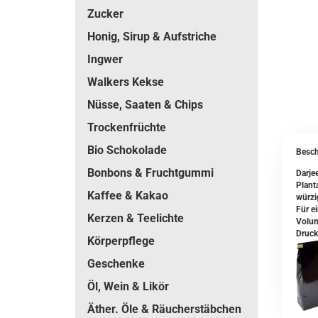
Zucker
Honig, Sirup & Aufstriche
Ingwer
Walkers Kekse
Nüsse, Saaten & Chips
Trockenfrüchte
Bio Schokolade
Besch
Bonbons & Fruchtgummi
Darje
Plant
Kaffee & Kakao
würzi
Für e
Kerzen & Teelichte
Volum
Druck
Körperpflege
Geschenke
Öl, Wein & Likör
Äther. Öle & Räucherstäbchen