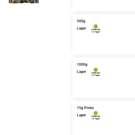
500g
Lager
1000g
Lager
15g Probe
Lager