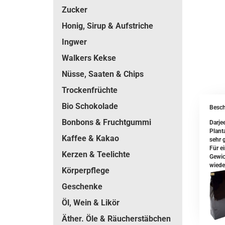
Zucker
Honig, Sirup & Aufstriche
Ingwer
Walkers Kekse
Nüsse, Saaten & Chips
Trockenfrüchte
Bio Schokolade
Besch
Bonbons & Fruchtgummi
Darjee
Plant
Kaffee & Kakao
sehr g
Für e
Kerzen & Teelichte
Gewic
wiede
Körperpflege
Geschenke
Öl, Wein & Likör
Äther. Öle & Räucherstäbchen