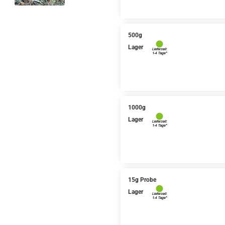
500g
Lager
1000g
Lager
15g Probe
Lager