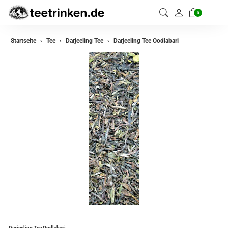
0
zurück
Startseite
Tee
Darjeeling Tee
Darjeeling Tee Oodlabari
Darjeeling Tee
Assam Tee
Ceylon Tee
Sikkim Tee
China Tee
Oolong Tee
Grüner Tee
Jasmin Tee
Teemischungen
Darjeeling Tee Oodlabari