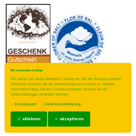
-
----------------
Wir verwenden Cookies
Wir setzen auf dieser Webseite Cookies ein. Mit der Nutzung unserer
Webseite, stimmen Sie der Verwendung von Cookies zu. Weitere
Information dazu, wie wir Cookies einsetzen, und wie Sie die
Voreinstellungen verändern können:
* gilt für Lieferungen innerhalb Deutschlands, Lieferzeiten für andere Länder
Einstellungen
Datenschutzerklärung
entnehmen Sie bitte der Schaltfläche mit den Versandinformationen.
Impressum
-
AGB
-
Zahlungs- und Versandbedingungen
-
Kontakt
-
Teeinfo
-
ablehnen
akzeptieren
Biozertifikat
-
Widerrufsrecht
-
Datenschutzerklärung
-