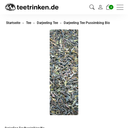
0
zurück
Startseite
Tee
Darjeeling Tee
Darjeeling Tee Pussimbing Bio
Darjeeling Tee
Assam Tee
Ceylon Tee
Sikkim Tee
China Tee
Oolong Tee
Grüner Tee
Jasmin Tee
Teemischungen
Darjeeling Tee Pussimbing Bio