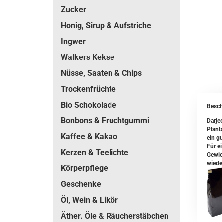
Zucker
Honig, Sirup & Aufstriche
Ingwer
Walkers Kekse
Nüsse, Saaten & Chips
Trockenfrüchte
Bio Schokolade
Besch
Bonbons & Fruchtgummi
Darje
Plant
Kaffee & Kakao
ein g
Für e
Kerzen & Teelichte
Gewic
wiede
Körperpflege
Geschenke
Öl, Wein & Likör
Äther. Öle & Räucherstäbchen