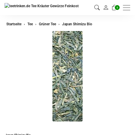
0
zurück
Startseite
Tee
Grüner Tee
Japan Shimizu Bio
Darjeeling Tee
Assam Tee
Ceylon Tee
Sikkim Tee
China Tee
Oolong Tee
Grüner Tee
Jasmin Tee
Teemischungen
Japan Shimizu Bio