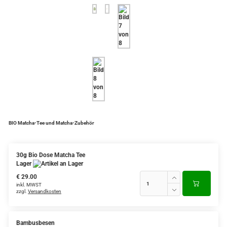
Verschiedene Anbaugebiete
Rooibos Tee
Yogi - und Beuteltee
Aromatisierter Grüntee
Aromatisierter Schwarztee
Früchtetee
BIO Matcha-Tee und Matcha-Zubehör
30g Bio Dose Matcha Tee
Lager
€ 29.00
inkl. MWST
zzgl.
Versandkosten
Bambusbesen