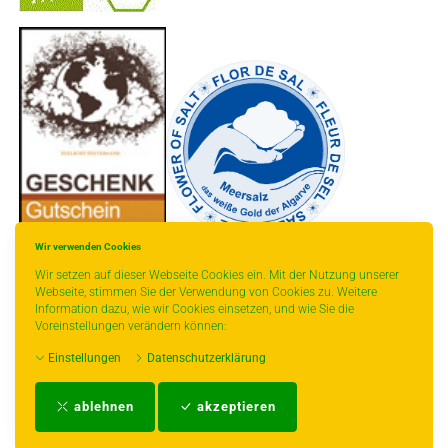
-
----------------
Wir verwenden Cookies
Wir setzen auf dieser Webseite Cookies ein. Mit der Nutzung unserer
Webseite, stimmen Sie der Verwendung von Cookies zu. Weitere
Information dazu, wie wir Cookies einsetzen, und wie Sie die
Voreinstellungen verändern können:
* gilt für Lieferungen innerhalb Deutschlands, Lieferzeiten für andere Länder
Einstellungen
Datenschutzerklärung
entnehmen Sie bitte der Schaltfläche mit den Versandinformationen.
Impressum
-
AGB
-
Zahlungs- und Versandbedingungen
-
Kontakt
-
Teeinfo
-
ablehnen
akzeptieren
Biozertifikat
-
Widerrufsrecht
-
Datenschutzerklärung
-