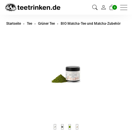
0
zurück
Startseite
Tee
Grüner Tee
BIO Matcha-Tee und Matcha-Zubehör
Darjeeling Tee
Assam Tee
Ceylon Tee
Sikkim Tee
China Tee
Oolong Tee
Grüner Tee
Jasmin Tee
Teemischungen